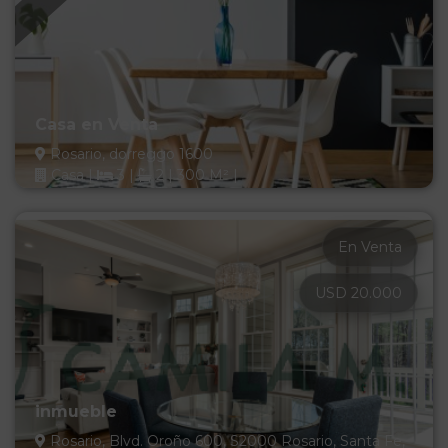
Casa en Venta
Rosario, dorreggo 1600
Casa
|
3
|
2
|
300 M²
|
En Venta
USD 20.000
inmueble
Rosario, Blvd. Oroño 600, S2000 Rosario, Santa Fe,