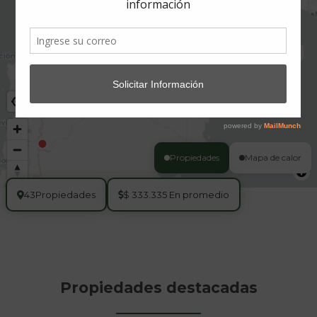
Propiedades
Mapa de calor
43
Propiedades
$ 333.335 En promedio
Propiedades destacadas