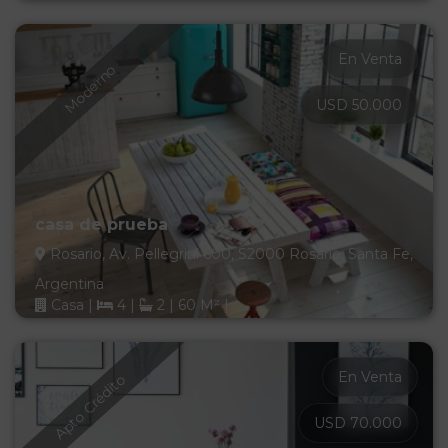
En Venta
Moderno
USD 50.000
casa de prueba
Rosario, Av. Pellegrini 600, S2000 Rosario, Santa Fe,
Argentina
Casa
|
4
|
2
|
60 M²
|
En Venta
Apto Crédito
USD 70.000