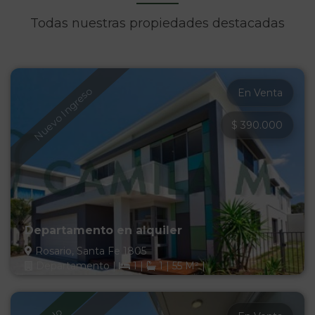
Todas nuestras propiedades destacadas
Nuevo Ingreso
En Venta
$ 390.000
Departamento en alquiler
Rosario, Santa Fe 1805
Departamento
|
1
|
1
|
55 M²
|