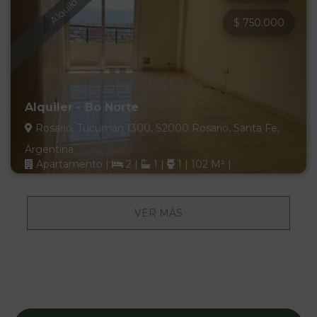
Alquilo
$ 750.000
Alquiler - Bo Norte
Rosario, Tucumán 1300, S2000 Rosario, Santa Fe,
Argentina
Apartamento
|
2
|
1
|
1
|
102 M²
|
VER MÁS