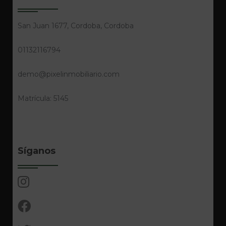
San Juan 1677, Cordoba, Cordoba
01132116794
demo@pixelinmobiliario.com
Matrícula: 5145
Síganos